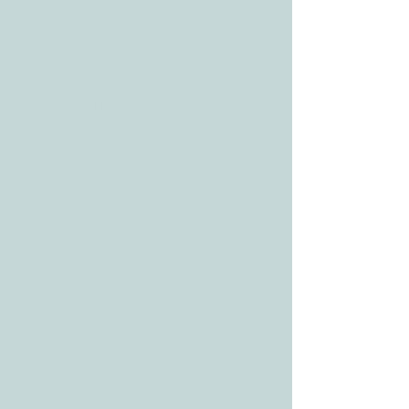
78628
CONTACTO
Tele:
512-256-7627
Fax:
512-375-3291
Correo electrónico:
info@allcaretherapygt.com
HORAS
Lun-vie: 8 am-6pm