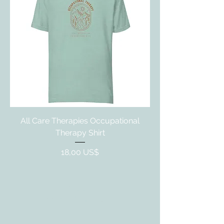
All Care Therapies Occupational
Therapy Shirt
Precio
18,00 US$
DIRECCIÓN
4402 Williams Dr.
Suite # 115
Georgetown, TX