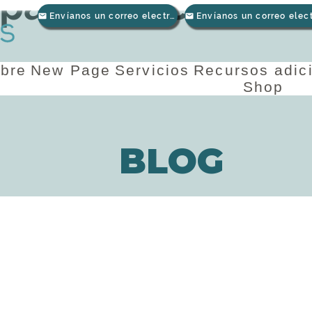
 pasando con tod
Envíanos un correo electrónico
bre
New Page
Servicios
Recursos adic
Shop
BLOG