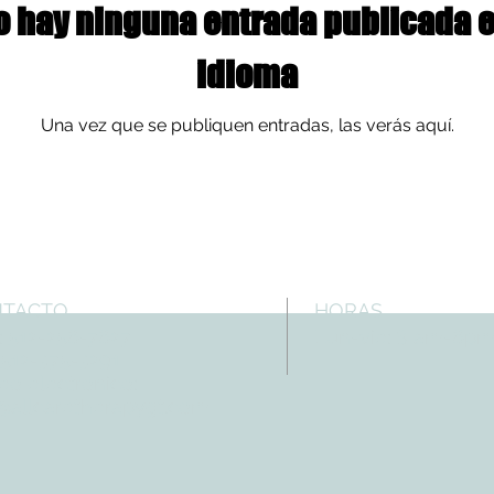
o hay ninguna entrada publicada e
idioma
Una vez que se publiquen entradas, las verás aquí.
NTACTO
HORAS
: 512-256-7627
Lun-vie: 8 am-6p
 512-375-3291
eo electrónico:
@allcaretherapygt.com