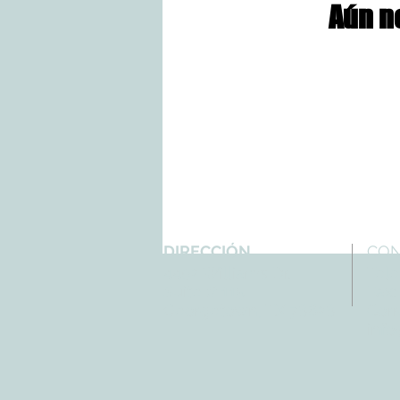
Aún n
DIRECCIÓN
CO
4402 Williams Dr.
Tele
Suite # 115
Fax:
Georgetown, TX 78628
Corr
info