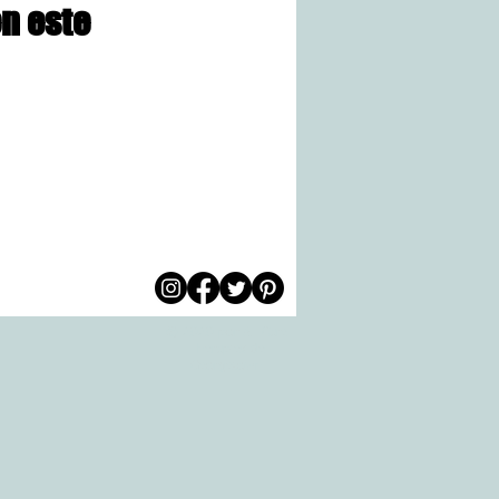
n este
© 2020 por All Care
m
Therapies de
Georgetown