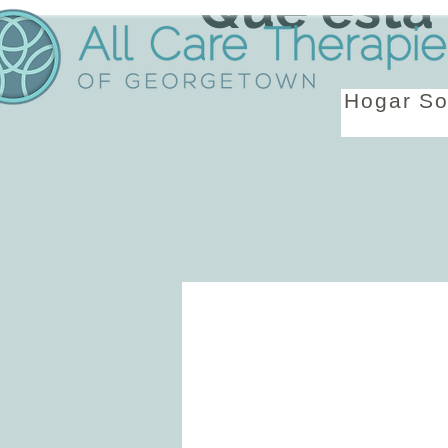
Qué está
Hogar
So