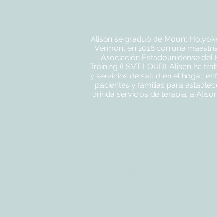
Alison se graduó de Mount Holyoke 
Vermont en 2018 con una maestría 
Asociación Estadounidense del H
Training (LSVT LOUD). Alison ha tra
y servicios de salud en el hogar, en
pacientes y familias para estable
brinda servicios de terapia, a Alis
DIRECCIÓN
CO
4402 Williams Dr.
Tele
Suite # 115
Fax:
Georgetown, TX 78628
Corr
info