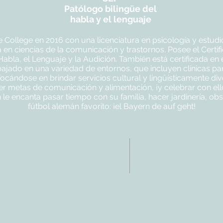
Patólogo bilingüe del
habla y el lenguaje
College en 2016 con una licenciatura en psicología y estudi
en ciencias de la comunicación y trastornos. Posee el Certif
abla, el Lenguaje y la Audición. También está certificada en
bajado en una variedad de entornos, que incluyen clínicas p
focándose en brindar servicios cultural y lingüísticamente div
cer metas de comunicación y alimentación, ¡y celebrar con el
on le encanta pasar tiempo con su familia, hacer jardinería, o
fútbol alemán favorito: ¡el Bayern de auf geht!
NTACTO
HORAS
: 512-256-7627
Lun-vie: 8 am-6p
 512-375-3291
eo electrónico:
@allcaretherapygt.com