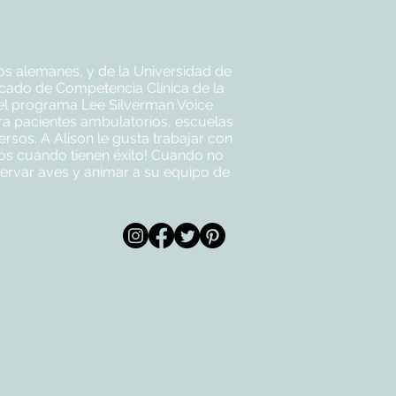
os alemanes, y de la Universidad de
icado de Competencia Clínica de la
 el programa Lee Silverman Voice
ara pacientes ambulatorios, escuelas
ersos. A Alison le gusta trabajar con
los cuando tienen éxito! Cuando no
bservar aves y animar a su equipo de
© 2020 por All Care
m
Therapies de
Georgetown