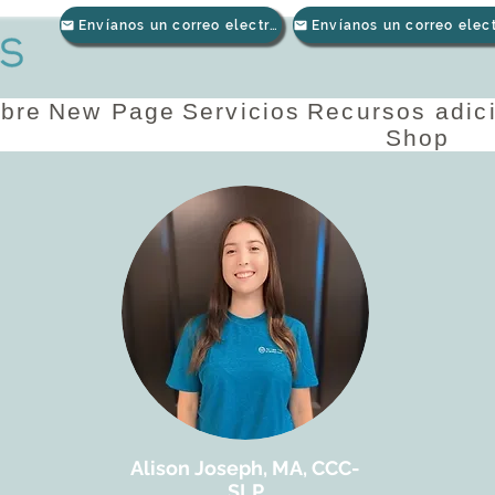
Envíanos un correo electrónico
bre
New Page
Servicios
Recursos adic
Shop
Alison Joseph, MA, CCC-
SLP