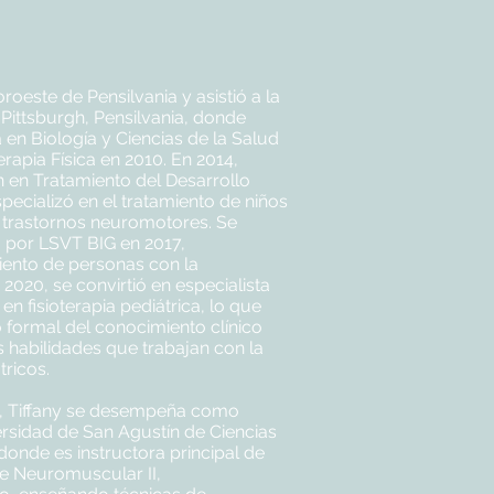
oroeste de Pensilvania y asistió a la
ittsburgh, Pensilvania, donde
a en Biología y Ciencias de la Salud
apia Física en 2010. En 2014,
ón en Tratamiento del Desarrollo
pecializó en el tratamiento de niños
s trastornos neuromotores. Se
da por LSVT BIG en 2017,
miento de personas con la
020, se convirtió en especialista
a en fisioterapia pediátrica, lo que
formal del conocimiento clínico
s habilidades que trabajan con la
tricos.
o, Tiffany se desempeña como
ersidad de San Agustín de Ciencias
 donde es instructora principal de
de Neuromuscular II,