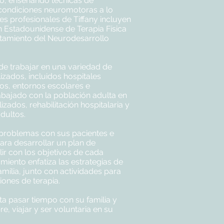
co, enseñando técnicas de
s condiciones neuromotoras a lo
ones profesionales de Tiffany incluyen
 Estadounidense de Terapia Física
atamiento del Neurodesarrollo
o de trabajar en una variedad de
izados, incluidos hospitales
ados, entornos escolares e
abajado con la población adulta en
zados, rehabilitación hospitalaria y
dultos.
r problemas con sus pacientes e
para desarrollar un plan de
ir con los objetivos de cada
miento enfatiza las estrategias de
amilia, junto con actividades para
iones de terapia.
ta pasar tiempo con su familia y
bre, viajar y ser voluntaria en su