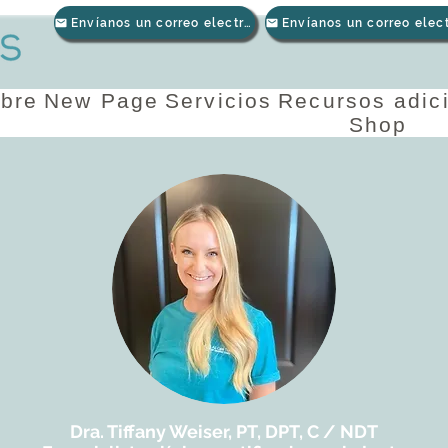
Envíanos un correo electrónico
bre
New Page
Servicios
Recursos adic
Shop
Dra. Tiffany Weiser, PT, DPT, C / NDT