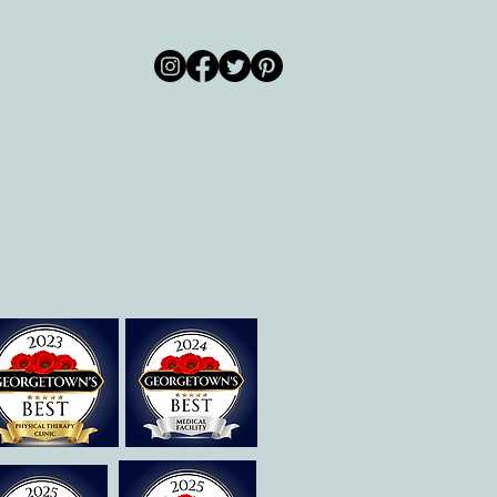
© 2020 por All Care
m
Therapies de
Georgetown