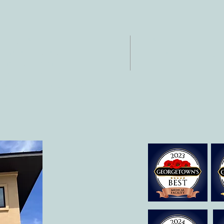
NTACTO
HORAS
: 512-256-7627
Lun-vie: 8 am-6p
 512-375-3291
eo electrónico:
@allcaretherapygt.com