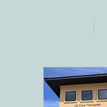
DIRECCIÓN
CO
4402 Williams Dr.
Tele
Suite # 115
Fax:
Georgetown, TX 78628
Corr
info