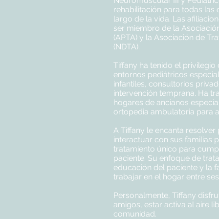
Neuromuscular III y Pediátri
rehabilitación para todas la
largo de la vida. Las afiliaci
ser miembro de la Asociación
(APTA) y la Asociación de Tr
(NDTA).
Tiffany ha tenido el privilegi
entornos pediátricos especial
infantiles, consultorios priv
intervención temprana. Ha tr
hogares de ancianos especiali
ortopedia ambulatoria para a
A Tiffany le encanta resolve
interactuar con sus familias 
tratamiento único para cumpl
paciente. Su enfoque de trata
educación del paciente y la f
trabajar en el hogar entre ses
Personalmente, Tiffany disfru
amigos, estar activa al aire li
comunidad.