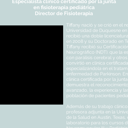
Especialista clínico certificado por la junta
en fisioterapia pediátrica
Director de Fisioterapia
Tiffany nació y se crió en el n
Universidad de Duquesne en P
recibió una doble licenciatur
en 2008 y su Doctorado en Ter
Tiffany recibió su Certificaci
Neurográfico (NDT). que la es
con parálisis cerebral y otro
convirtió en clínica certifica
especializándola en el trata
enfermedad de Parkinson. En 2
clínica certificada por la junt
demuestra el reconocimiento 
avanzado, la experiencia y la
población de pacientes pediá
Además de su trabajo clínic
profesora adjunta en la Univ
de la Salud en Austin, Texas,
laboratorio para los cursos 