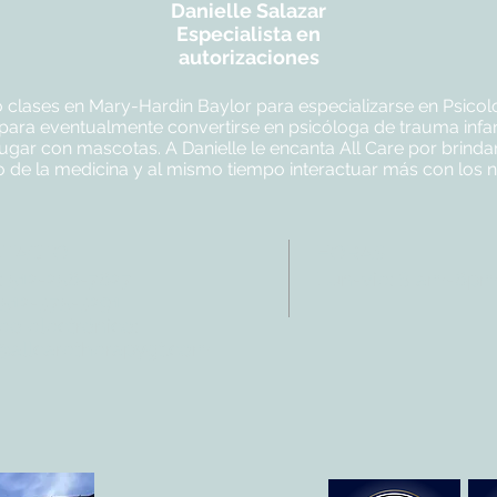
Danielle Salazar
Especialista en
autorizaciones
clases en Mary-Hardin Baylor para especializarse en Psicol
para eventualmente convertirse en psicóloga de trauma infanti
jugar con mascotas. A Danielle le encanta All Care por brin
de la medicina y al mismo tiempo interactuar más con los 
NTACTO
HORAS
: 512-256-7627
Lun-vie: 8 am-6p
 512-375-3291
eo electrónico:
@allcaretherapygt.com