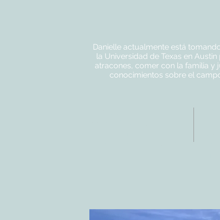
Danielle actualmente está tomando 
la Universidad de Texas en Austin 
atracones, comer con la familia y 
conocimientos sobre el campo 
DIRECCIÓN
CO
4402 Williams Dr.
Tele
Suite # 115
Fax:
Georgetown, TX 78628
Corr
info