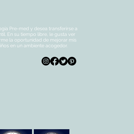
ogía Pre-med y desea transferirse a
l. En su tiempo libre, le gusta ver
darme la oportunidad de mejorar mis
niños en un ambiente acogedor.
© 2020 por All Care
m
Therapies de
Georgetown