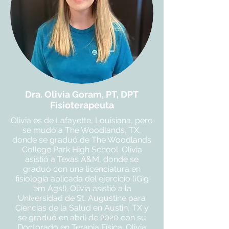
Dra. Olivia Goram, PT, DPT
Fisioterapeuta
Olivia es de Lafayette, Louisiana, pero
se mudó a The Woodlands, TX,
donde se graduó de The Woodlands
College Park High School. Olivia
asistió a Texas A&M, donde se
graduó con una licenciatura en
fisiología aplicada del ejercicio (¡Gig
'em Ags!). Olivia asistió a la
Universidad de St. Augustine para
Ciencias de la Salud en Austin, TX y
se graduó en abril de 2020 con su
Doctorado en Terapia Física. Olivia