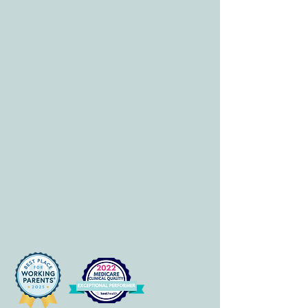
Correo electrónico:
info@allcaretherapygt.com
HORAS
Lun-vie: 8 am-6pm