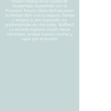
misión médica en la Ciudad de
Guatemala, Guatemala con el
Proyecto Tesoro. Olivia disfruta pasar
su tiempo libre con su esposo, familia
y amigos (y, por supuesto, ¡su
goldendoodle de chocolate, Waffles!).
Le encanta explorar Austin, hacer
caminatas, probar nuevas cocinas y
viajar por el mundo.
DIRECCIÓN
4402 Williams Dr.
Suite # 115
Georgetown, TX
78628
CONTACTO
Tele:
512-256-7627
Fax:
512-375-3291