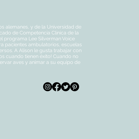
os alemanes, y de la Universidad de
icado de Competencia Clínica de la
 el programa Lee Silverman Voice
ara pacientes ambulatorios, escuelas
ersos. A Alison le gusta trabajar con
los cuando tienen éxito! Cuando no
bservar aves y animar a su equipo de
© 2020 por All Care
m
Therapies de
Georgetown