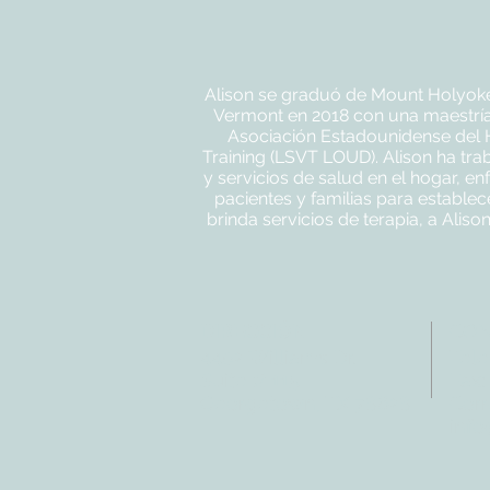
Alison se graduó de Mount Holyoke 
Vermont en 2018 con una maestría 
Asociación Estadounidense del H
Training (LSVT LOUD). Alison ha tra
y servicios de salud en el hogar, en
pacientes y familias para estable
brinda servicios de terapia, a Alis
DIRECCIÓN
CO
4402 Williams Dr.
Tele
Suite # 115
Fax:
Georgetown, TX 78628
Corr
info