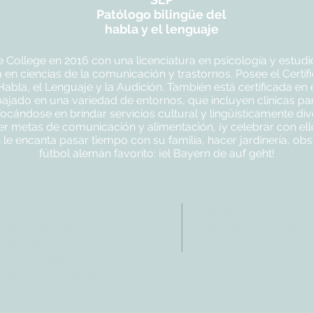
Patólogo bilingüe del
habla y el lenguaje
College en 2016 con una licenciatura en psicología y estudi
en ciencias de la comunicación y trastornos. Posee el Certif
abla, el Lenguaje y la Audición. También está certificada en
bajado en una variedad de entornos, que incluyen clínicas p
focándose en brindar servicios cultural y lingüísticamente div
cer metas de comunicación y alimentación, ¡y celebrar con el
on le encanta pasar tiempo con su familia, hacer jardinería, o
fútbol alemán favorito: ¡el Bayern de auf geht!
NTACTO
HORAS
: 512-256-7627
Lun-vie: 8 am-6p
 512-375-3291
eo electrónico:
@allcaretherapygt.com