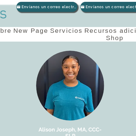
Envíanos un correo electrónico
bre
New Page
Servicios
Recursos adic
Shop
Alison Joseph, MA, CCC-
SLP