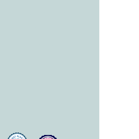
Tele:
512-256-7627
Fax:
512-375-3291
Correo electrónico:
info@allcaretherapygt.com
HORAS
Lun-vie: 8 am-6pm