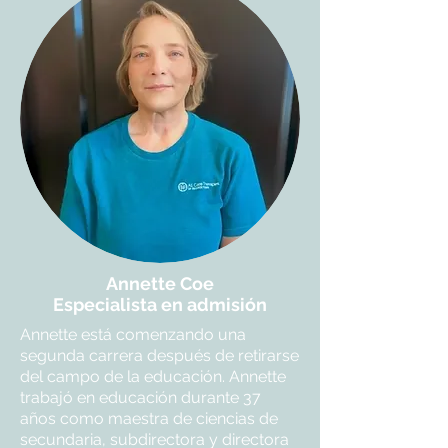
Annette Coe
Especialista en admisión
Annette está comenzando una
segunda carrera después de retirarse
del campo de la educación. Annette
trabajó en educación durante 37
años como maestra de ciencias de
secundaria, subdirectora y directora